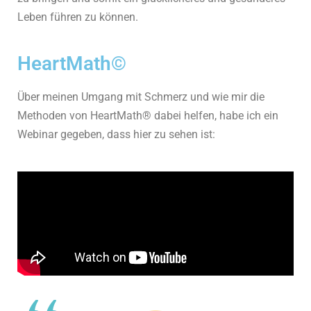
Leben führen zu können.
HeartMath©
Über meinen Umgang mit Schmerz und wie mir die
Methoden von HeartMath® dabei helfen, habe ich ein
Webinar gegeben, dass hier zu sehen ist: